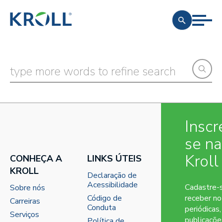
Inscr
se n
Kroll
CONHEÇA A
LINKS ÚTEIS
KROLL
Declaração de
Acessibilidade
Cadastre-
Sobre nós
Código de
receber no
Carreiras
Conduta
periódicas,
Serviços
publicaçõe
Política de