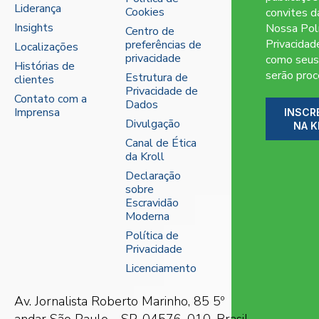
Liderança
Cookies
convites da
Insights
Nossa Polí
Centro de
Privacidad
preferências de
Localizações
privacidade
como seus
Histórias de
serão pro
Estrutura de
clientes
Privacidade de
Contato com a
Dados
Imprensa
INSCR
Divulgação
NA K
Canal de Ética
da Kroll
Declaração
sobre
Escravidão
Moderna
Política de
Privacidade
Licenciamento
Av. Jornalista Roberto Marinho, 85
5º