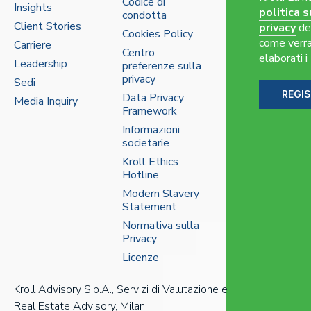
Codice di
Insights
politica s
condotta
Client Stories
privacy
de
Cookies Policy
come verr
Carriere
Centro
elaborati i 
Leadership
preferenze sulla
privacy
Sedi
REGIS
Data Privacy
Media Inquiry
Framework
Informazioni
societarie
Kroll Ethics
Hotline
Modern Slavery
Statement
Normativa sulla
Privacy
Licenze
Kroll Advisory S.p.A., Servizi di Valutazione e
Real Estate Advisory, Milan