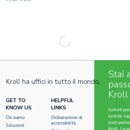
Stai 
Kroll ha uffici in tutto il mondo.
pass
Kroll
GET TO
HELPFUL
KNOW US
LINKS
Iscriviti pe
notizie, ra
Chi siamo
Dichiarazione di
inviti perio
accessibilità
Soluzioni
Kroll. La n