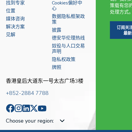
找到专家
Cookies偏好中
策载有您
心
位置
处理方式
数据隐私框架政
媒体咨询
策
解决方案
订阅关注
披露
最新
见解
德安华伦理热线
奴役与人口交易
声明
隐私权政策
牌照
香港皇后大道东一号太古广场3楼
+852-2884 7788
Choose your region
: