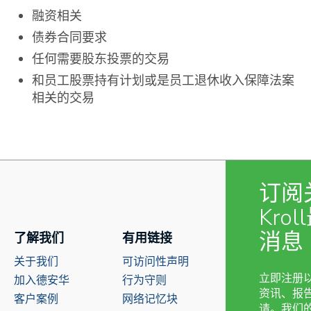
融资相关
债券合同要求
任何需要股东投票的交易
和员工股票持有计划或是员工退休收入保障法案
相关的交易
订阅
Kro
消息
了解我们
有用链接
关于我们
可访问性声明
立即注册
加入德安华
行为守则
资讯、报
客户案例
网络记忆块
请。我们