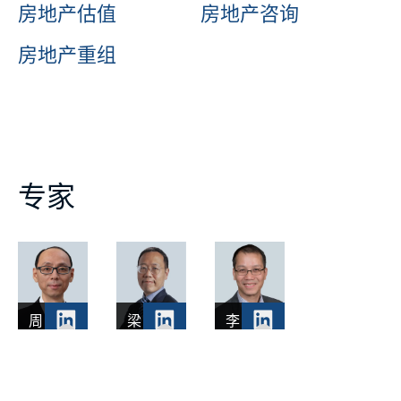
房地产估值
房地产咨询
房地产重组
专家
周
梁
李
炳
国
成
辰
恩
安
董
董
董
事
事
事
总
总
总