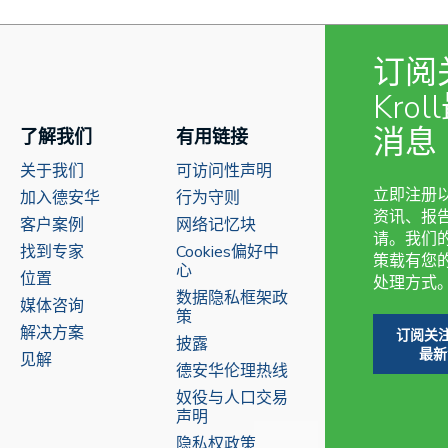
经
经
经
理
理
理
估
估
估
值
值
值
订阅
咨
咨
咨
询
询
询
Kro
服
服
服
务
务
务
消息
了解我们
有用链接
关于我们
可访问性声明
立即注册
加入德安华
行为守则
资讯、报
客户案例
网络记忆块
请。我们
找到专家
Cookies偏好中
策载有您
心
位置
处理方式
数据隐私框架政
媒体咨询
策
解决方案
订阅关注
披露
最新
见解
德安华伦理热线
奴役与人口交易
声明
隐私权政策